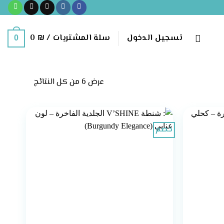
تسجيل الدخول
سلة المشتريات /
₪
0
0
تم
عرض ⁦6⁩ من كل النتائج
الفرز
حسب
الأحدث
خصم