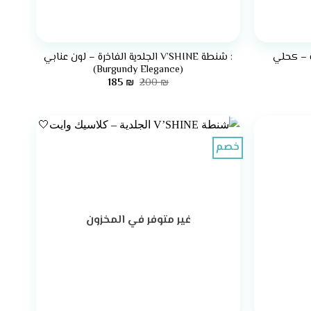
+
لفاخرة – كحلي
: شنطة V’SHINE الجلدية الفاخرة – لون عنابي
(Burgundy Elegance)
ر
السعر
السعر
185
₪
200
₪
لي
الأصلي
الحالي
هو:
هو:
185 ₪.
200 ₪.
خصم
غير متوفر في المخزون
+
+