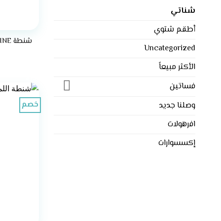
شناتي
أطقم شتوي
شنطة V’SHINE الجلدية – شوكولاتة براون🤎
Uncategorized
الأكثر مبيعاً
فساتين
خصم
وصلنا جديد
افرهولات
إكسسوارات