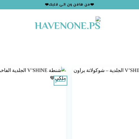
❤️من هافن ون الى قلبك❤️
خصم