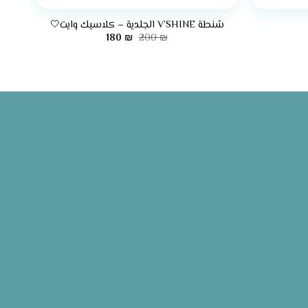
شنطة V’SHINE الجلدية – كلاسيك وايت🤍
ر
السعر
السعر
180
₪
200
₪
لي
الأصلي
الحالي
هو:
هو:
180 ₪.
200 ₪.