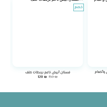
خصم
+
+
وأكمام
فستان أبيض ناعم بربطات كتف
السعر
السعر
120
₪
150
₪
الأصلي
الحالي
هو:
هو:
120 ₪.
150 ₪.