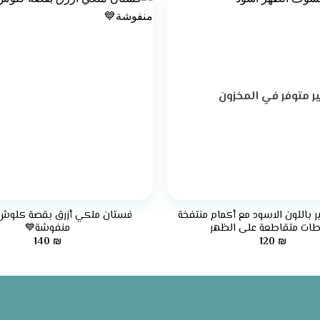
ر متوفر في المخزون
+
 باللون الاسود مع أكمام منتفخة
فستان ملكي أزرق بقصة كلوش 
طات متقاطعة على الظهر
منفوشة💙
140
₪
120
₪