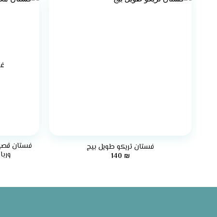
غي
+
فستان قصير
فستان تريكو طويل بيج
وربا
140
₪