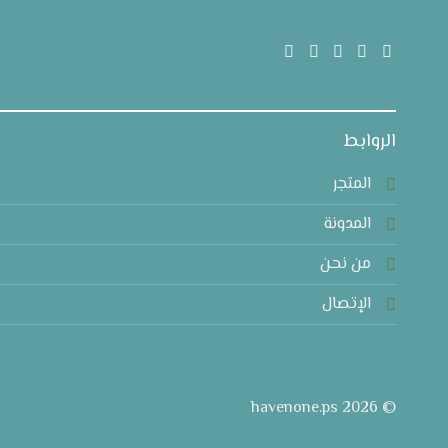
الروابط
المتجر
المدونة
من نحن
الإتصال
© 2026 havenone.ps