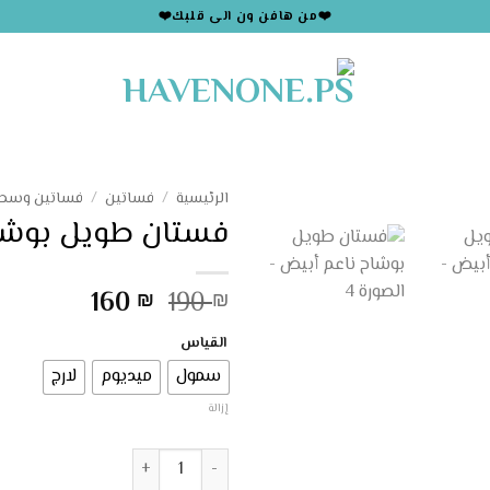
❤️من هافن ون الى قلبك❤️
الرئيسية
/
فساتين
/
فساتين وسط
فستان طويل بوشا
السعر
السعر
160
190
₪
₪
الأصلي
الحالي
القياس
هو:
هو:
160 ₪.
190 ₪.
سمول
ميديوم
لارج
إزالة
كمية فستان طويل بوشاح ناعم 