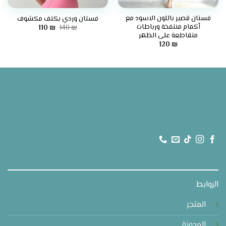
فستان قصير باللون الاسود مع
فستان وردي بكتف مكشوف
أكمام منتفخة ورباطات
السعر
السعر
110
₪
140
₪
الأصلي
الحالي
متقاطعة على الظهر
هو:
هو:
120
₪
110 ₪.
140 ₪.
الروابط
المتجر
المدونة