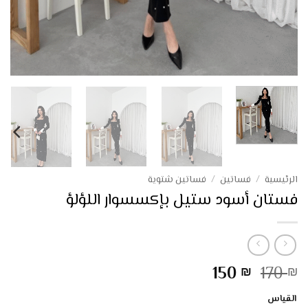
الرئيسية
/
فساتين
/
فساتين شتوية
فستان أسود ستيل بإكسسوار اللؤلؤ
السعر
السعر
150
170
₪
₪
الأصلي
الحالي
القياس
هو:
هو: