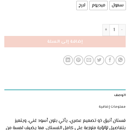
150 ₪.
170 ₪.
سمول
ميديوم
لارج
كمية فستان أسود ستيل بإكسسوار اللؤلؤ
إضافة إلى السلة
الوصف
معلومات إضافية
فستان أنيق ذو تصميم عصري، يأتي بلون أسود غني، ويتميز
بتفاصيل لؤلؤية متوزعة على كامل الفستان، مما يضيف لمسة من