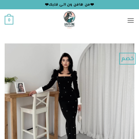
خطي
❤️من هافن ون الى قلبك❤️
لمحتوى
0
خصم