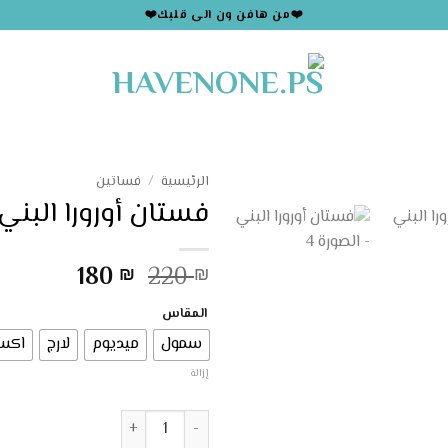
❤️من هافن ون الى قلبك❤️
الرئيسية
/
فساتين
فستان أورورا البني
السعر
السعر
180
220
₪
₪
الأصلي
الحالي
المقاس
هو:
هو:
180 ₪.
220 ₪.
سمول
ميديوم
لارج
اكس 
إزالة
كمية فستان أورورا البني