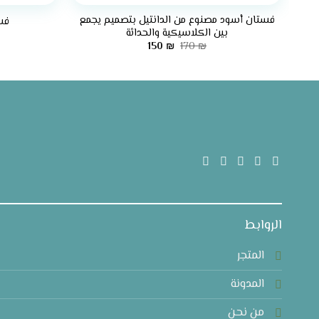
فستان أسود مصنوع من الدانتيل بتصميم يجمع
فس
بين الكلاسيكية والحداثة
السعر
السعر
150
₪
170
₪
الأصلي
الحالي
هو:
هو:
150 ₪.
170 ₪.
الروابط
المتجر
المدونة
من نحن