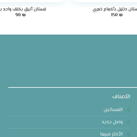
تان دنتيل بأكمام خمري
فستان أنيق بكتف واحد ب
90
₪
150
₪
الأصناف
الفساتين
وصل جديد
الأكثر مبيعا