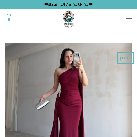
خطي
❤️من هافن ون الى قلبك❤️
لمحتوى
0
خصم