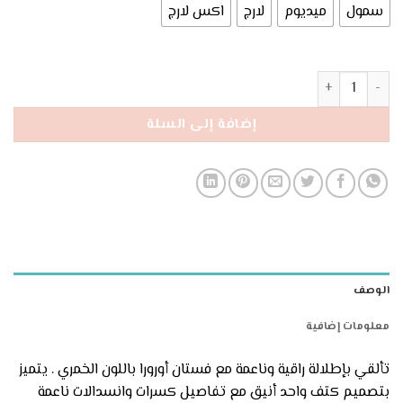
180 ₪.
220 ₪.
سمول
ميديوم
لارج
اكس لارج
كمية فستان أورورا الخمري
إضافة إلى السلة
الوصف
معلومات إضافية
تألقي بإطلالة راقية وناعمة مع فستان أورورا باللون الخمري . يتميز
بتصميم كتف واحد أنيق مع تفاصيل كسرات وانسدالات ناعمة