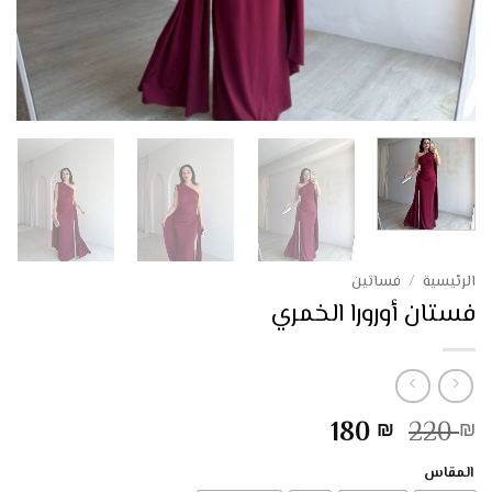
الرئيسية
/
فساتين
فستان أورورا الخمري
السعر
السعر
180
220
₪
₪
الأصلي
الحالي
المقاس
هو:
هو: