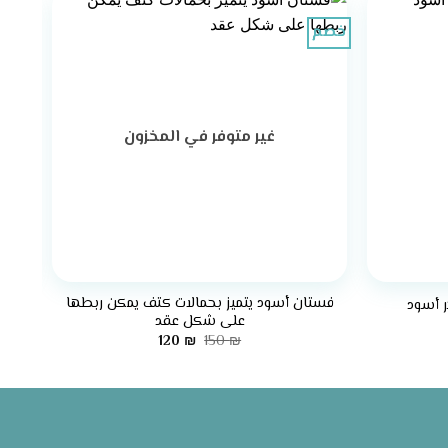
خصم
غير متوفر في المخزون
+
+
فستان أسود يتميز بحمالات كتف يمكن ربطها
ر أسود
فس
على شكل عقد
ر
لي
السعر
السعر
120
₪
150
₪
الأصلي
الحالي
هو:
هو:
120 ₪.
150 ₪.