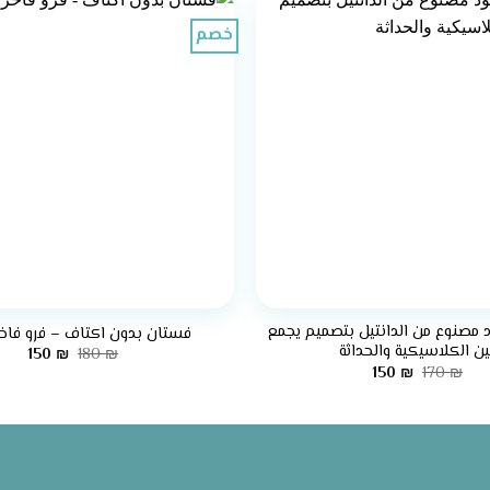
خصم
+
مصنوع من الدانتيل بتصميم يجمع
فستان بدون اكتاف – فرو فاخ
ين الكلاسيكية والحداثة
السعر
السع
150
₪
180
₪
الأصلي
الحا
السعر
السعر
150
₪
170
₪
هو:
هو:
الأصلي
الحالي
150 ₪.
180 ₪.
هو:
هو:
150 ₪.
170 ₪.