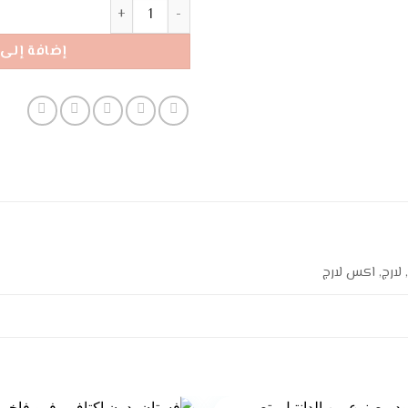
كمية فستان ريبيكا ماكسي - أخض
إضافة إلى 
لارج, اكس لارج