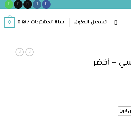
تسجيل الدخول
سلة المشتريات /
₪
0
0
سي – أخضر
لارج