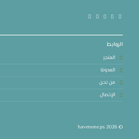
الروابط
المتجر
المدونة
من نحن
الإتصال
© 2026 havenone.ps