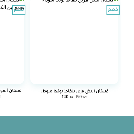
خصم
خصم
+
فستان أسود 
فستان ابيض مزين بنقاط بولكا سوداء
ب
السعر
السعر
120
₪
150
₪
الأصلي
الحالي
هو:
هو:
120 ₪.
150 ₪.