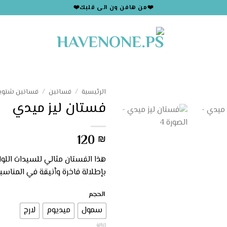
❤️من هافن ون الى قلبك❤️
الرئيسية
/
فساتين
/
فساتين شتوي
فستان ليز ميدي
120
₪
هذا الفستان مثالي للسيدات اللو
بإطلالة فاخرة وأنيقة في المناسب
الحجم
سمول
ميديوم
لارج
إزالة