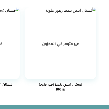
غير متوفر في المخزون
غي
+
فستان ابيض بنمط زهور ملونة
فستان (off-shoulder) مع أطراف مموجة
100
₪