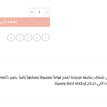
كمية فستان ليز ميدي
إضافة إلى 
بطبقة مزدوجة تمنح قواماً ممشوقاً ومظهراً راقياً. يتميز بأكمام ط
لتي تحتاج لإطلالة لافتة ومميزة.