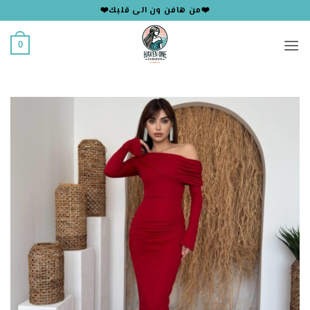
خطي
❤️من هافن ون الى قلبك❤️
لمحتوى
0