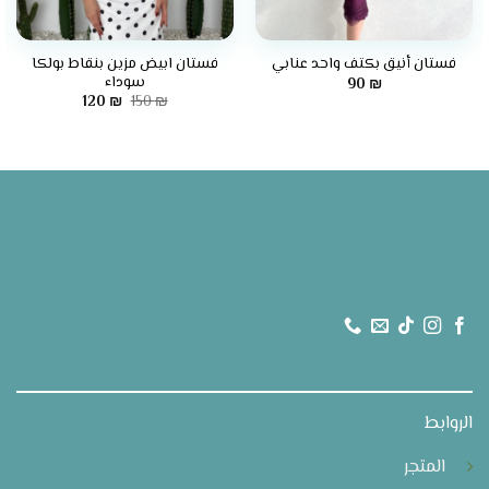
فستان ابيض مزين بنقاط بولكا
فستان أنيق بكتف واحد عنابي
سوداء
90
₪
السعر
السعر
120
₪
150
₪
الأصلي
الحالي
هو:
هو:
120 ₪.
150 ₪.
الروابط
المتجر