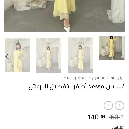
الرئيسية
/
فساتين
/
فساتين وسط
فستان Vesso أصفر بتفصيل البروش
السعر
السعر
140
160
₪
₪
الأصلي
الحالي
القياس