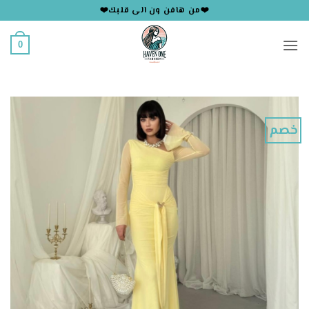
خطي
❤️من هافن ون الى قلبك❤️
لمحتوى
0
خصم