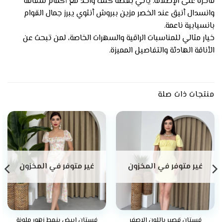
فاخرة على الإطلالة. يأتي بقصة كتف واحد مع أكمام شفافة
وانسدال أنيق عند الخصر مزين ببروش أنثوي يبرز جمال القوام
بانسيابية ناعمة.
خيار مثالي للمناسبات الراقية والسهرات الخاصة، لمن تبحث عن
الأناقة الهادئة والتفاصيل المميزة.
منتجات ذات صلة
غير متوفر في المخزون
غير متوفر في المخزون
فستان قصير باللون الاصفر
فستان ابيض بنمط زهور ملونة