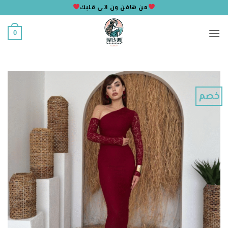
خطي
من هافن ون الى قلبك
لمحتوى
0
خصم