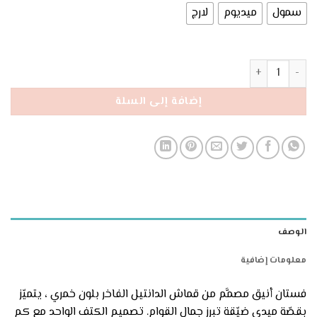
140 ₪.
150 ₪.
سمول
ميديوم
لارج
كمية فستان دانتيل خمري بكتف واحد
إضافة إلى السلة
الوصف
معلومات إضافية
فستان أنيق مصمَّم من قماش الدانتيل الفاخر بلون خمري ، يتميّز
بقصّة ميدي ضيّقة تبرز جمال القوام. تصميم الكتف الواحد مع كم