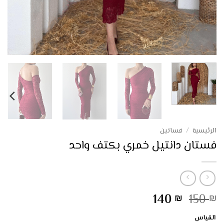
الرئيسية
/
فساتين
فستان دانتيل خمري بكتف واحد
السعر
السعر
140
150
₪
₪
الأصلي
الحالي
القياس
هو:
هو: