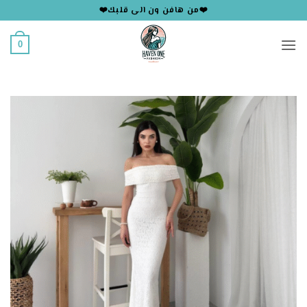
خطي
❤️من هافن ون الى قلبك❤️
لمحتوى
0