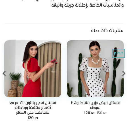
والمناسبات الخاصة بإطلالة جريئة وأنيقة.
منتجات ذات صلة
خصم
فستان ابيض مزين بنقاط بولكا
فستان قصير باللون الأحمر مع
سوداء
أكمام منتفخة ورباطات
متقاطعة على الظهر
السعر
السعر
120
₪
150
₪
الأصلي
الحالي
120
₪
هو:
هو:
120 ₪.
150 ₪.