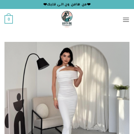
خطي
❤️من هافن ون الى قلبك❤️
لمحتوى
0