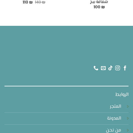
شفافة بيج
السعر
السعر
110
₪
140
₪
الأصلي
الحالي
100
₪
هو:
هو:
110 ₪.
140 ₪.
الروابط
المتجر
المدونة
من نحن