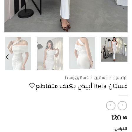
الرئيسية
/
فساتين
/
فساتين وسط
فستان Reta أبيض بكتف متقاطع🤍
120
₪
القياس