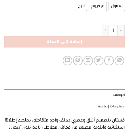
سمول
ميديوم
لارج
كمية فستان Reta أبيض بكتف متقاطع🤍
إضافة إلى السلة
الوصف
معلومات إضافية
فستان بتصميم أنيق وعصري بكتف واحد متقاطع، يمنحك إطلالة
استثنائية وأنثوية. مصنوع من قماش مطاطي ناعم بلون أبيض ،